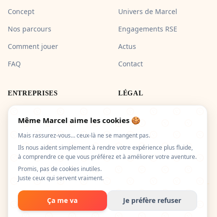
Concept
Univers de Marcel
Nos parcours
Engagements RSE
Comment jouer
Actus
FAQ
Contact
ENTREPRISES
LÉGAL
Pros & Groupes
Mentions légales
Même Marcel aime les cookies 🍪
Confidentialité
Mais rassurez-vous… ceux-là ne se mangent pas.
CGV
Ils nous aident simplement à rendre votre expérience plus fluide,
à comprendre ce que vous préférez et à améliorer votre aventure.
Promis, pas de cookies inutiles.
Juste ceux qui servent vraiment.
Ça me va
Je préfère refuser
© 2026 City Tour Game. Tous droits réservés.
Gérer mes cookies
Fait avec ❤️ à Nice